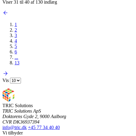
Viser 31 til 40 af 130 indlæg
1
2
3
4
5
6
...
13
Vis
TRIC Solutions
TRIC Solutions ApS
Doktorens Gyde 2, 9000 Aalborg
CVR DK36937394
info@tric.dk
+45 77 34 40 40
Vi tilbyder