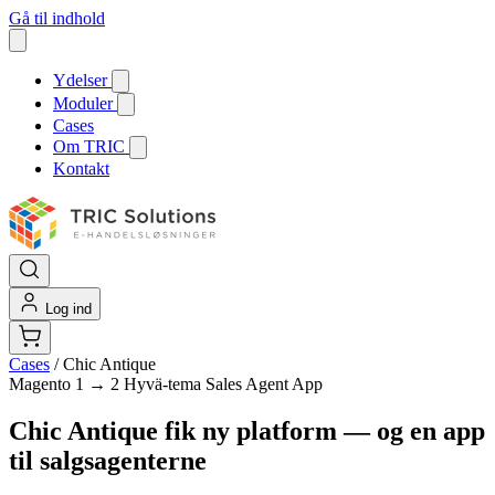
Gå til indhold
Ydelser
Moduler
Cases
Om TRIC
Kontakt
Log ind
Cases
/
Chic Antique
Magento 1 → 2
Hyvä-tema
Sales Agent App
Chic Antique fik ny platform — og en app
til salgsagenterne