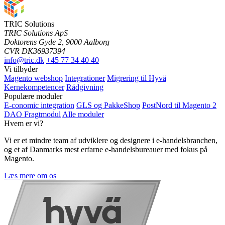
TRIC Solutions
TRIC Solutions ApS
Doktorens Gyde 2, 9000 Aalborg
CVR DK36937394
info@tric.dk
+45 77 34 40 40
Vi tilbyder
Magento webshop
Integrationer
Migrering til Hyvä
Kernekompetencer
Rådgivning
Populære moduler
E-conomic integration
GLS og PakkeShop
PostNord til Magento 2
DAO Fragtmodul
Alle moduler
Hvem er vi?
Vi er et mindre team af udviklere og designere i e-handelsbranchen,
og et af Danmarks mest erfarne e-handelsbureauer med fokus på
Magento.
Læs mere om os