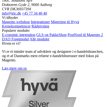
TRIC Solutions ApS
Doktorens Gyde 2, 9000 Aalborg
CVR DK36937394
info@tric.dk
+45 77 34 40 40
Vi tilbyder
Magento webshop
Integrationer
Migrering til Hyvä
Kernekompetencer
Rådgivning
Populære moduler
E-conomic integration
GLS og PakkeShop
PostNord til Magento 2
DAO Fragtmodul
Alle moduler
Hvem er vi?
Vi er et mindre team af udviklere og designere i e-handelsbranchen,
og et af Danmarks mest erfarne e-handelsbureauer med fokus på
Magento.
Læs mere om os