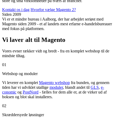
store og små virksomheder på tværs af brancher.
Kontakt os i dag
Hvorfor vælge Magento 2?
Siden 2009
Vi er et mindre bureau i Aalborg, der har arbejdet seriøst med
Magento siden 2009 - et af landets mest erfarne e-handelsbureauer
med fokus på platformen.
Vi laver alt til Magento
Vores evner rækker vidt og bredt - fra en komplet webshop til de
mindste tiltag.
01
Webshop og moduler
Vi leverer en komplet
Magento webshop
fra bunden, og gennem
tiden har vi udviklet utallige
moduler
, blandt andet til
GLS
,
e-
conomic
og
PostNord
- fælles for dem alle er, at de virker ud af
boksen og blot skal installeres.
02
Skræddersyede løsninger