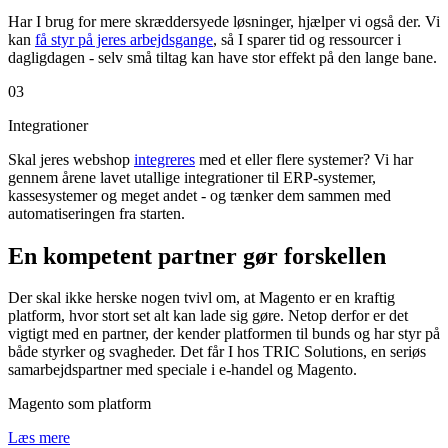
Har I brug for mere skræddersyede løsninger, hjælper vi også der. Vi
kan
få styr på jeres arbejdsgange
, så I sparer tid og ressourcer i
dagligdagen - selv små tiltag kan have stor effekt på den lange bane.
03
Integrationer
Skal jeres webshop
integreres
med et eller flere systemer? Vi har
gennem årene lavet utallige integrationer til ERP-systemer,
kassesystemer og meget andet - og tænker dem sammen med
automatiseringen fra starten.
En kompetent partner gør forskellen
Der skal ikke herske nogen tvivl om, at Magento er en kraftig
platform, hvor stort set alt kan lade sig gøre. Netop derfor er det
vigtigt med en partner, der kender platformen til bunds og har styr på
både styrker og svagheder. Det får I hos TRIC Solutions, en seriøs
samarbejdspartner med speciale i e-handel og Magento.
Magento som platform
Læs mere