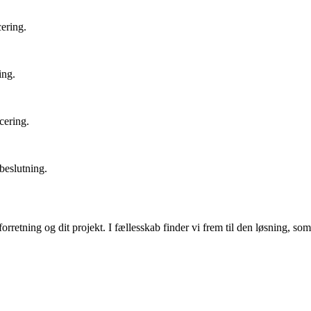
cering.
ing.
cering.
beslutning.
orretning og dit projekt. I fællesskab finder vi frem til den løsning, so