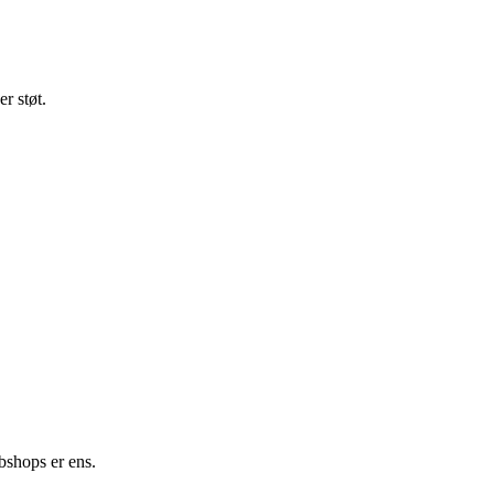
r støt.
ebshops er ens.