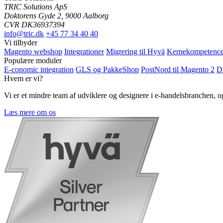
TRIC Solutions ApS
Doktorens Gyde 2, 9000 Aalborg
CVR DK36937394
info@tric.dk
+45 77 34 40 40
Vi tilbyder
Magento webshop
Integrationer
Migrering til Hyvä
Kernekompetence
Populære moduler
E-conomic integration
GLS og PakkeShop
PostNord til Magento 2
D
Hvem er vi?
Vi er et mindre team af udviklere og designere i e-handelsbranchen,
Læs mere om os