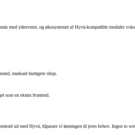
romis med ydeevnen, og økosystemet af Hyvä-kompatible moduler vokse
rand, markant hurtigere shop.
t som en ekstra frontend.
frontend ud med Hyvä, tilpasser vi løsningen til jeres behov. Ingen to w