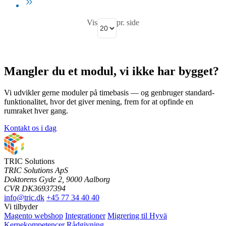
Vis
pr. side
Mangler du et modul, vi ikke har bygget?
Vi udvikler gerne moduler på timebasis — og genbruger standard-
funktionalitet, hvor det giver mening, frem for at opfinde en
rumraket hver gang.
Kontakt os i dag
TRIC Solutions
TRIC Solutions ApS
Doktorens Gyde 2, 9000 Aalborg
CVR DK36937394
info@tric.dk
+45 77 34 40 40
Vi tilbyder
Magento webshop
Integrationer
Migrering til Hyvä
Kernekompetencer
Rådgivning