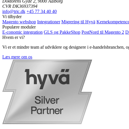
Doktorens Gyde 2, 9000 Aalborg
CVR DK36937394
info@tric.dk
+45 77 34 40 40
Vi tilbyder
Magento webshop
Integrationer
Migrering til Hyvä
Kernekompetence
Populære moduler
E-conomic integration
GLS og PakkeShop
PostNord til Magento 2
D
Hvem er vi?
Vi er et mindre team af udviklere og designere i e-handelsbranchen,
Læs mere om os