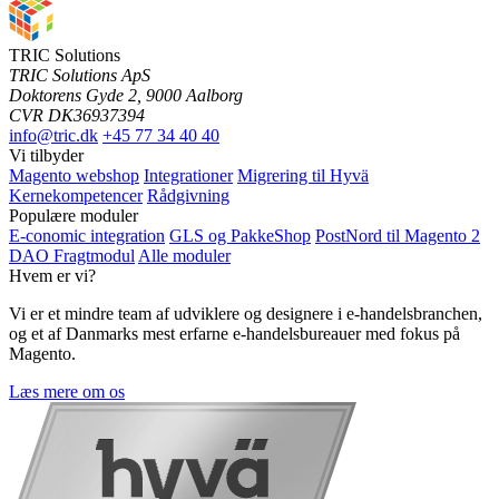
TRIC Solutions
TRIC Solutions ApS
Doktorens Gyde 2, 9000 Aalborg
CVR DK36937394
info@tric.dk
+45 77 34 40 40
Vi tilbyder
Magento webshop
Integrationer
Migrering til Hyvä
Kernekompetencer
Rådgivning
Populære moduler
E-conomic integration
GLS og PakkeShop
PostNord til Magento 2
DAO Fragtmodul
Alle moduler
Hvem er vi?
Vi er et mindre team af udviklere og designere i e-handelsbranchen,
og et af Danmarks mest erfarne e-handelsbureauer med fokus på
Magento.
Læs mere om os