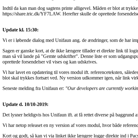
Indtil da kan man dog sagtens printe alligevel. Måden er blot at trykke
https://share.tric.dk/YF7LAW. Herefter skulle de oprettede forsendel
Update kl. 15:30:
Vi er i løbende dialog med Unifaun ang. de ændringer, som de har imp
Sagen er ganske kort, at de ikke længere tillader et direkte link til l
man så vil lande på "Gemte udskrifter". Denne liste er som udgangspun
oprettede forsendelser vil vises og kan udskrives.
Vi har lavet en opdatering til vores modul ift. referenceteksten, så
blot skal trykkes fortsæt ved. Ny version udkommer igen, når link vir
Seneste melding fra Unifaun er:
"Our developers are currently working
Update d. 10/10-2019:
Det lysner heldigvis hos Unifaun ift. at få rettet diverse på baggrund
Vi har netop releaset en ny version af vores modul, hvor både reference
Kort og godt, så kan vi via linket ikke længere logge direkte ind i Pac