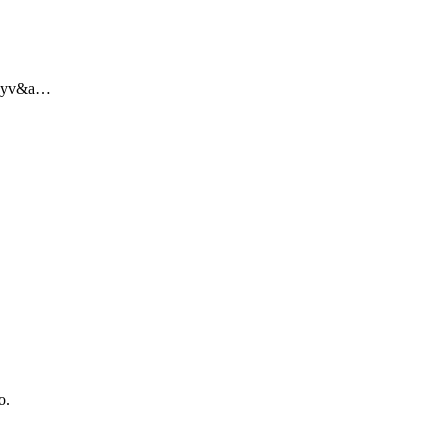
t Hyv&a…
o.