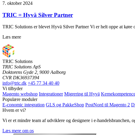
7. oktober 2024
TRIC = Hyvä Silver Partner
TRIC Solutions er blevet Hyvä Silver Partner Vi er helt oppe at køre
Læs mere
TRIC Solutions
TRIC Solutions ApS
Doktorens Gyde 2, 9000 Aalborg
CVR DK36937394
info@tric.dk
+45 77 34 40 40
Vi tilbyder
Magento webshop
Integrationer
Migrering til Hyvä
Kernekompetence
Populære moduler
E-conomic integration
GLS og PakkeShop
PostNord til Magento 2
D
Hvem er vi?
Vi er et mindre team af udviklere og designere i e-handelsbranchen,
Læs mere om os