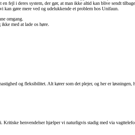
t en fejl i deres system, der gør, at man ikke altid kan blive sendt til
noget vi kan gøre mere ved og udelukkende et problem hos Unifaun.
denne omgang.
g ikke med at lade os høre.
stighed og fleksibilitet. Alt kører som det plejer, og her er løsningen,
i. Kritiske henvendelser hjælper vi naturligvis stadig med via vagttelef