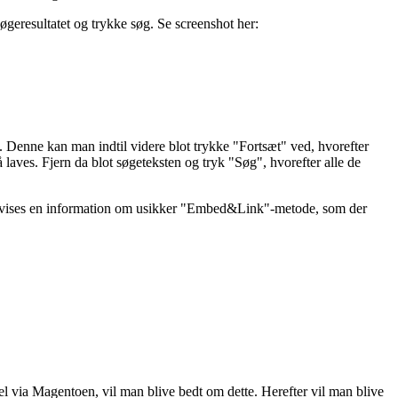
søgeresultatet og trykke søg. Se screenshot her:
om. Denne kan man indtil videre blot trykke "Fortsæt" ved, hvorefter
aves. Fjern da blot søgeteksten og tryk "Søg", hvorefter alle de
 vil vises en information om usikker "Embed&Link"-metode, som der
abel via Magentoen, vil man blive bedt om dette. Herefter vil man blive