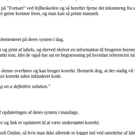
 på "Fortsæt" ved fejlbeskeden og så herefter fjerne det tekststreng fra 
ser gerne komme frem, og man kan så printe manuelt.
lementeret på deres system i dag.
ogin og print af labels, og derved skriver en information til brugeren her
kt tom, idet de også har sat en begrænsning på hvordan referencen må l
ledes denne overføres og kan bruges korrekt. Bemærk dog, at der stadig
ker korrekt uden inkluderet kode.
 on a definitive solution."
 af opdateringen af deres system i mandags.
 og link er opdateret til at være understøttet korrekt.
soft Online, så hvis man ikke allerede er logget ind ved oprettelse af l