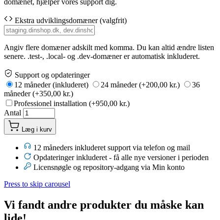
domænet, hjælper vores support dig.
Ekstra udviklingsdomæner (valgfrit)
Angiv flere domæner adskilt med komma. Du kan altid ændre listen
senere. .test-, .local- og .dev-domæner er automatisk inkluderet.
Support og opdateringer
12 måneder (inkluderet)
24 måneder (+200,00 kr.)
36
måneder (+350,00 kr.)
Professionel installation (+950,00 kr.)
Antal
Læg i kurv
12 måneders inkluderet support via telefon og mail
Opdateringer inkluderet - få alle nye versioner i perioden
Licensnøgle og repository-adgang via Min konto
Press to skip carousel
Vi fandt andre produkter du måske kan
lide!