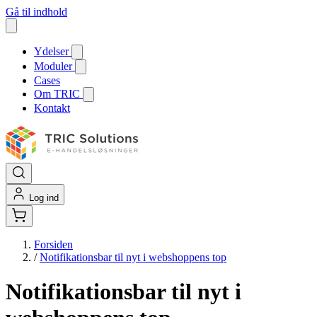
Gå til indhold
Ydelser
Moduler
Cases
Om TRIC
Kontakt
Log ind
Forsiden
/
Notifikationsbar til nyt i webshoppens top
Notifikationsbar til nyt i