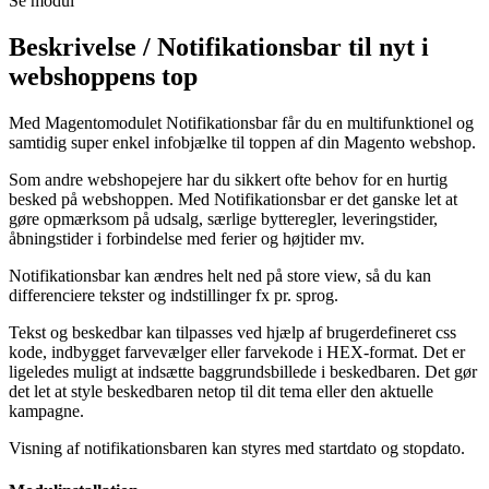
Se modul
Beskrivelse /
Notifikationsbar til nyt i
webshoppens top
Med Magentomodulet Notifikationsbar får du en multifunktionel og
samtidig super enkel infobjælke til toppen af din Magento webshop.
Som andre webshopejere har du sikkert ofte behov for en hurtig
besked på webshoppen. Med Notifikationsbar er det ganske let at
gøre opmærksom på udsalg, særlige bytteregler, leveringstider,
åbningstider i forbindelse med ferier og højtider mv.
Notifikationsbar kan ændres helt ned på store view, så du kan
differenciere tekster og indstillinger fx pr. sprog.
Tekst og beskedbar kan tilpasses ved hjælp af brugerdefineret css
kode, indbygget farvevælger eller farvekode i HEX-format. Det er
ligeledes muligt at indsætte baggrundsbillede i beskedbaren. Det gør
det let at style beskedbaren netop til dit tema eller den aktuelle
kampagne.
Visning af notifikationsbaren kan styres med startdato og stopdato.