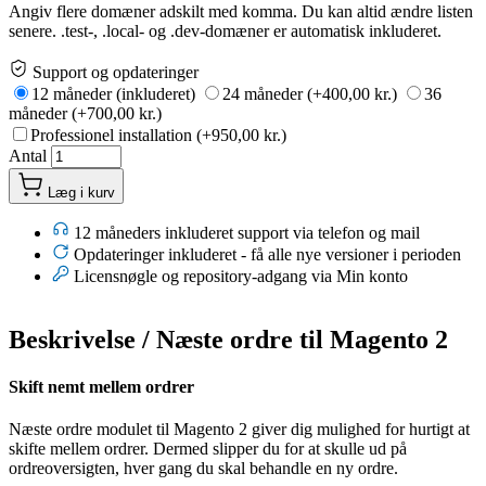
Angiv flere domæner adskilt med komma. Du kan altid ændre listen
senere. .test-, .local- og .dev-domæner er automatisk inkluderet.
Support og opdateringer
12 måneder (inkluderet)
24 måneder (+400,00 kr.)
36
måneder (+700,00 kr.)
Professionel installation (+950,00 kr.)
Antal
Læg i kurv
12 måneders inkluderet support via telefon og mail
Opdateringer inkluderet - få alle nye versioner i perioden
Licensnøgle og repository-adgang via Min konto
Beskrivelse /
Næste ordre til Magento 2
Skift nemt mellem ordrer
Næste ordre modulet til Magento 2 giver dig mulighed for hurtigt at
skifte mellem ordrer. Dermed slipper du for at skulle ud på
ordreoversigten, hver gang du skal behandle en ny ordre.