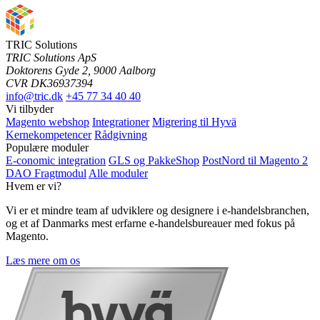
TRIC Solutions
TRIC Solutions ApS
Doktorens Gyde 2, 9000 Aalborg
CVR DK36937394
info@tric.dk
+45 77 34 40 40
Vi tilbyder
Magento webshop
Integrationer
Migrering til Hyvä
Kernekompetencer
Rådgivning
Populære moduler
E-conomic integration
GLS og PakkeShop
PostNord til Magento 2
DAO Fragtmodul
Alle moduler
Hvem er vi?
Vi er et mindre team af udviklere og designere i e-handelsbranchen,
og et af Danmarks mest erfarne e-handelsbureauer med fokus på
Magento.
Læs mere om os