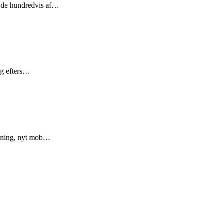
il de hundredvis af…
og efters…
isning, nyt mob…