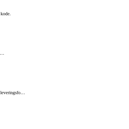
 kode.
ac…
, leveringsfo…