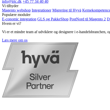
info@tric.dk
+45 77 34 40 40
Vi tilbyder
Magento webshop
Integrationer
Migrering til Hyvä
Kernekompetence
Populære moduler
E-conomic integration
GLS og PakkeShop
PostNord til Magento 2
D
Hvem er vi?
Vi er et mindre team af udviklere og designere i e-handelsbranchen,
Læs mere om os