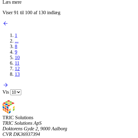
Læs mere
Viser 91 til 100 af 130 indlæg
1
...
8
9
10
11
12
13
Vis
TRIC Solutions
TRIC Solutions ApS
Doktorens Gyde 2, 9000 Aalborg
CVR DK36937394