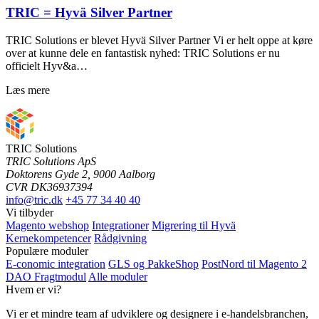
TRIC = Hyvä Silver Partner
TRIC Solutions er blevet Hyvä Silver Partner Vi er helt oppe at køre
over at kunne dele en fantastisk nyhed: TRIC Solutions er nu
officielt Hyv&a…
Læs mere
TRIC Solutions
TRIC Solutions ApS
Doktorens Gyde 2, 9000 Aalborg
CVR DK36937394
info@tric.dk
+45 77 34 40 40
Vi tilbyder
Magento webshop
Integrationer
Migrering til Hyvä
Kernekompetencer
Rådgivning
Populære moduler
E-conomic integration
GLS og PakkeShop
PostNord til Magento 2
DAO Fragtmodul
Alle moduler
Hvem er vi?
Vi er et mindre team af udviklere og designere i e-handelsbranchen,